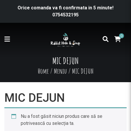
Orice comanda va fi confirmata in 5 minute!
0754532195
0
MIC DEJUN
Home
/
Meniu
/
MIC DEJUN
MIC DEJUN
Nu a fost găsit niciun produs care să se
potrivească cu selecția ta.