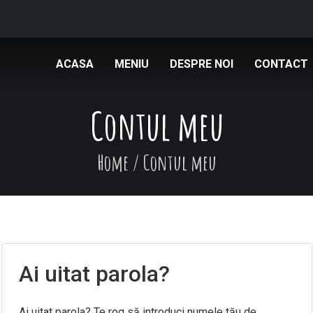
ACASA
MENIU
DESPRE NOI
CONTACT
Contul meu
Home
/
Contul meu
Ai uitat parola?
Ai uitat parola? Te rog să introduci numele tău de