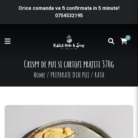
Orice comanda va fi confirmata in 5 minute!
0754532195
0
Crispy de pui si cartofi prajiti 370g
Home
/
PREPARATE DIN PUI / RATA