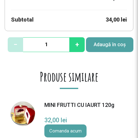
Subtotal
34,00 lei
C
−
+
Adaugă în coș
a
n
t
i
Produse similare
t
a
t
e
MINI FRUTTI CU IAURT 120g
C
H
32,00
lei
O
C
Comanda acum
O