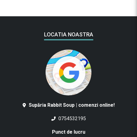
1
3
0
G
LOCATIA NOASTRA
Supăria Rabbit Soup | comenzi online!
0754532195
Punct de lucru