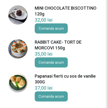
L
MINI CHOCOLATE BISCOTTINO
A
120g
T
32,00
lei
E
B
Comanda acum
I
S
RABBIT CAKE- TORT DE
C
MORCOVI 150g
O
35,00
lei
T
T
Comanda acum
I
N
Papanasi fierti cu sos de vanilie
O
300G
C
37,00
lei
A
Comanda acum
K
E