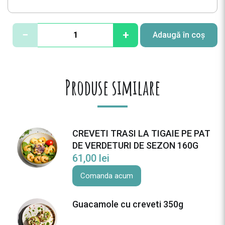
C
−
+
Adaugă în coș
a
n
t
i
Produse similare
t
a
t
e
CREVETI TRASI LA TIGAIE PE PAT
P
DE VERDETURI DE SEZON 160G
L
61,00
lei
A
T
Comanda acum
O
U
Guacamole cu creveti 350g
B
R