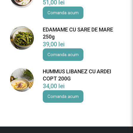
51,00
lei
A
N
Comanda acum
Z
E
EDAMAME CU SARE DE MARE
T
250g
U
39,00
lei
R
I
Comanda acum
2
0
HUMMUS LIBANEZ CU ARDEI
0
COPT 200G
g
34,00
lei
Comanda acum