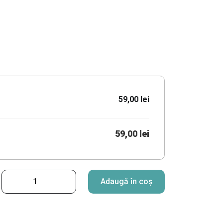
59,00 lei
59,00 lei
C
Adaugă în coș
a
n
t
i