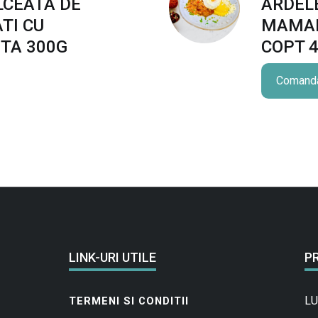
CEATA DE
ARDEL
TI CU
MAMALI
TA 300G
COPT 
Comand
LINK-URI UTILE
P
LU
TERMENI SI CONDITII