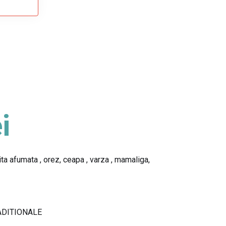
i
ita afumata , orez, ceapa , varza , mamaliga,
ADITIONALE