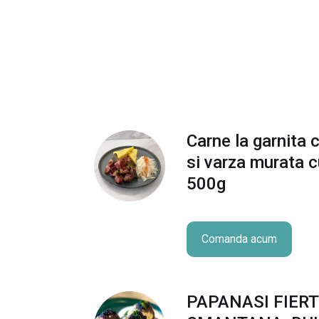
Carne la garnita
si varza murata c
500g
Comanda acum
PAPANASI FIERT