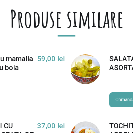
Produse similare
 cu mamalia
59,00
lei
SALAT
u boia
ASORT
Comand
I CU
37,00
lei
TOCHI