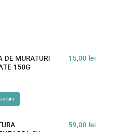
t
a
t
e
S
A
R
M
A DE MURATURI
15,00
lei
A
ATE 150G
L
U
T
E
a acum
I
N
F
O
TURA
59,00
lei
I