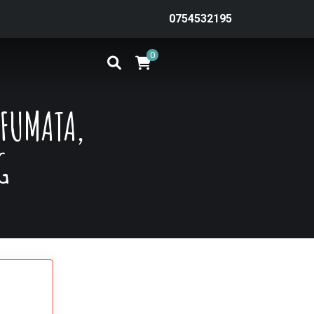
0754532195
0
AFUMATA,
G